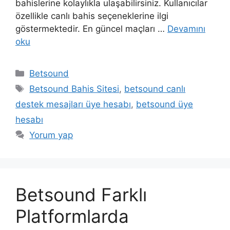
bahislerine kolaylıkla ulaşabilirsiniz. Kullanıcılar
özellikle canlı bahis seçeneklerine ilgi
göstermektedir. En güncel maçları …
Devamını
oku
Kategoriler
Betsound
Etiketler
Betsound Bahis Sitesi
,
betsound canlı
destek mesajları üye hesabı
,
betsound üye
hesabı
Yorum yap
Betsound Farklı
Platformlarda