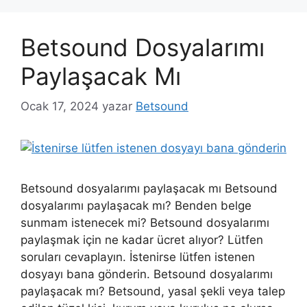
Betsound Dosyalarımı
Paylaşacak Mı
Ocak 17, 2024
yazar
Betsound
Betsound dosyalarımı paylaşacak mı Betsound
dosyalarımı paylaşacak mı? Benden belge
sunmam istenecek mi? Betsound dosyalarımı
paylaşmak için ne kadar ücret alıyor? Lütfen
soruları cevaplayın. İstenirse lütfen istenen
dosyayı bana gönderin. Betsound dosyalarımı
paylaşacak mı? Betsound, yasal şekli veya talep