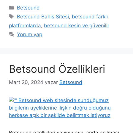
Kategoriler
Betsound
Etiketler
Betsound Bahis Sitesi
,
betsound farklı
platformlarda
,
betsound kesin ve güvenilir
Yorum yap
Betsound Özellikleri
Mart 20, 2024
yazar
Betsound
Betsound özellikleri yayının aynı anda açılması