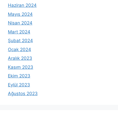
Haziran 2024
Mayıs 2024
Nisan 2024
Mart 2024
Şubat 2024
Ocak 2024
Aralık 2023
Kasım 2023
Ekim 2023
Eylül 2023
Ağustos 2023