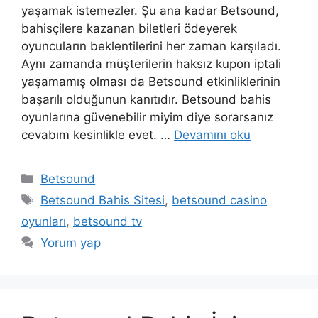
yaşamak istemezler. Şu ana kadar Betsound,
bahisçilere kazanan biletleri ödeyerek
oyuncuların beklentilerini her zaman karşıladı.
Aynı zamanda müşterilerin haksız kupon iptali
yaşamamış olması da Betsound etkinliklerinin
başarılı olduğunun kanıtıdır. Betsound bahis
oyunlarına güvenebilir miyim diye sorarsanız
cevabım kesinlikle evet. …
Devamını oku
Kategoriler
Betsound
Etiketler
Betsound Bahis Sitesi
,
betsound casino
oyunları
,
betsound tv
Yorum yap