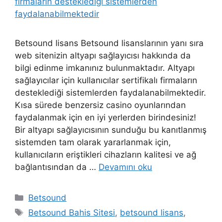
Betsound lisans Betsound lisanslarının yanı sıra
web sitenizin altyapı sağlayıcısı hakkında da
bilgi edinme imkanınız bulunmaktadır. Altyapı
sağlayıcılar için kullanıcılar sertifikalı firmaların
desteklediği sistemlerden faydalanabilmektedir.
Kısa sürede benzersiz casino oyunlarından
faydalanmak için en iyi yerlerden birindesiniz!
Bir altyapı sağlayıcısının sunduğu bu kanıtlanmış
sistemden tam olarak yararlanmak için,
kullanıcıların eriştikleri cihazların kalitesi ve ağ
bağlantısından da …
Devamını oku
Kategoriler
Betsound
Etiketler
Betsound Bahis Sitesi
,
betsound lisans
,