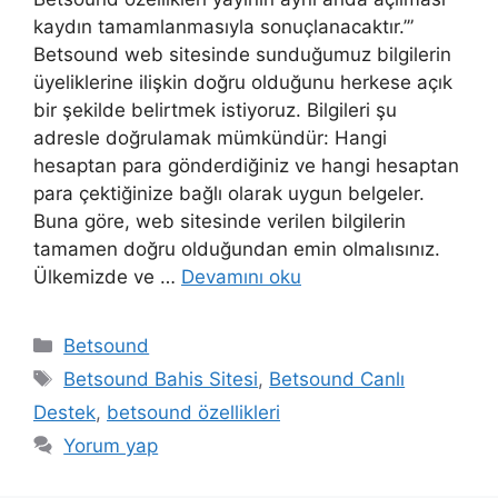
kaydın tamamlanmasıyla sonuçlanacaktır.’”
Betsound web sitesinde sunduğumuz bilgilerin
üyeliklerine ilişkin doğru olduğunu herkese açık
bir şekilde belirtmek istiyoruz. Bilgileri şu
adresle doğrulamak mümkündür: Hangi
hesaptan para gönderdiğiniz ve hangi hesaptan
para çektiğinize bağlı olarak uygun belgeler.
Buna göre, web sitesinde verilen bilgilerin
tamamen doğru olduğundan emin olmalısınız.
Ülkemizde ve …
Devamını oku
Kategoriler
Betsound
Etiketler
Betsound Bahis Sitesi
,
Betsound Canlı
Destek
,
betsound özellikleri
Yorum yap