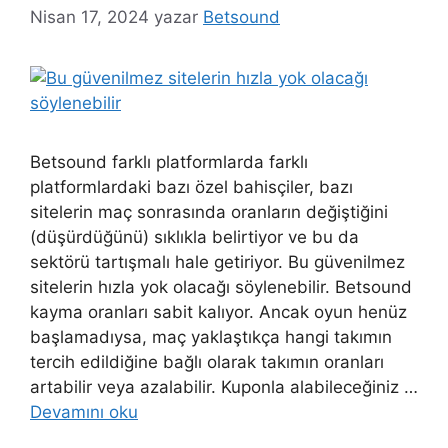
Nisan 17, 2024
yazar
Betsound
Betsound farklı platformlarda farklı
platformlardaki bazı özel bahisçiler, bazı
sitelerin maç sonrasında oranların değiştiğini
(düşürdüğünü) sıklıkla belirtiyor ve bu da
sektörü tartışmalı hale getiriyor. Bu güvenilmez
sitelerin hızla yok olacağı söylenebilir. Betsound
kayma oranları sabit kalıyor. Ancak oyun henüz
başlamadıysa, maç yaklaştıkça hangi takımın
tercih edildiğine bağlı olarak takımın oranları
artabilir veya azalabilir. Kuponla alabileceğiniz …
Devamını oku