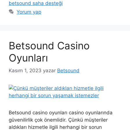
betsound saha desteği
Yorum yap
Betsound Casino
Oyunları
Kasım 1, 2023
yazar
Betsound
Betsound casino oyunları casino oyunlarında
güvenilirlik çok önemlidir. Çünkü müşteriler
aldıkları hizmetle ilgili herhangi bir sorun