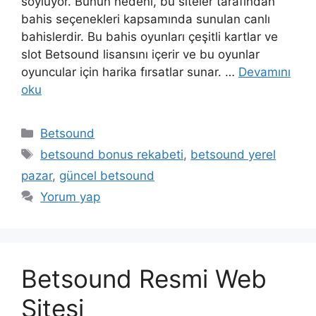
söylüyor. Bunun nedeni, bu siteler tarafından
bahis seçenekleri kapsamında sunulan canlı
bahislerdir. Bu bahis oyunları çeşitli kartlar ve
slot Betsound lisansını içerir ve bu oyunlar
oyuncular için harika fırsatlar sunar. …
Devamını
oku
Kategoriler
Betsound
Etiketler
betsound bonus rekabeti
,
betsound yerel
pazar
,
güncel betsound
Yorum yap
Betsound Resmi Web
Sitesi