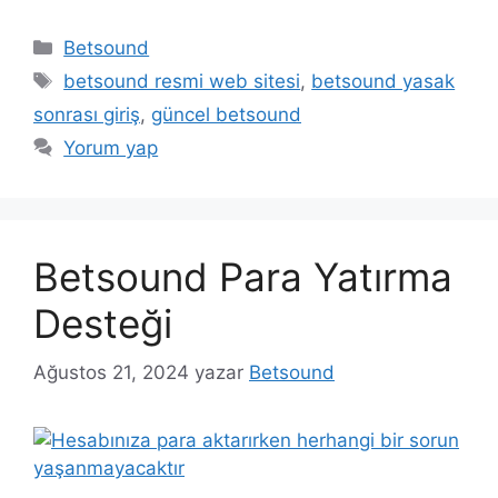
Kategoriler
Betsound
Etiketler
betsound resmi web sitesi
,
betsound yasak
sonrası giriş
,
güncel betsound
Yorum yap
Betsound Para Yatırma
Desteği
Ağustos 21, 2024
yazar
Betsound