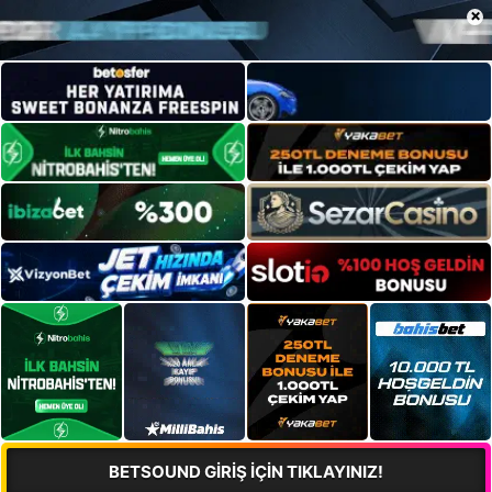
×
BETSOUND GİRİŞ İÇİN TIKLAYINIZ!