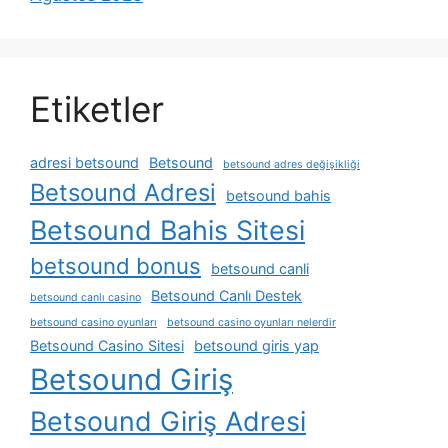
Etiketler
adresi betsound
Betsound
betsound adres değişikliği
Betsound Adresi
betsound bahis
Betsound Bahis Sitesi
betsound bonus
betsound canli
Betsound Canlı Destek
betsound canlı casino
betsound casino oyunları
betsound casino oyunları nelerdir
Betsound Casino Sitesi
betsound giris yap
Betsound Giriş
Betsound Giriş Adresi