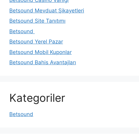
Betsound Casino Varlığı
Betsound Mevduat Şikayetleri
Betsound Site Tanıtımı
Betsound
Betsound Yerel Pazar
Betsound Mobil Kuponlar
Betsound Bahis Avantajları
Kategoriler
Betsound