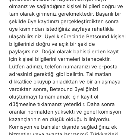
olmanız ve sağladığınız kişisel bilgileri doğru ve
tam olarak girmeniz gerekmektedir. Başarılı bir
şekilde üye kaydınızı gerçekleştirdikten sonra
üye kısmından istediğiniz sayfaya rahatlıkla
ulaşabilirsiniz. Üyelik sürecinde Betsound kişisel
bilgilerinizi doğru ve açık bir şekilde
paylaşırsınız. Doğal olarak bahisçilerden kayıt
için kişisel bilgilerini vermeleri istenecektir.
Lütfen adınızı, telefon numaranızı ve e-posta
adresinizi gerektiği gibi belirtin. Talimatları
dikkatlice okuyup anladıktan ve bir anlaşmaya
vardıktan sonra, Betsound üyeliğinizi
oluşturmayı tamamlamak için kayıt ol
düğmesine tıklamanız yeterlidir. Daha sonra
oranlar normalden yüksekti ve genel komisyon
kazançlarının en düşük olduğu biliniyordu.
Komisyon ve bahisler dışında sağladığınız ek
hizmetler veya avantajlar var mı? Türkiye’deki