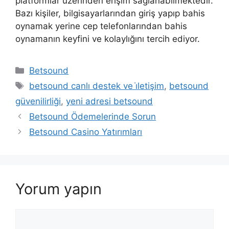
platformlar üzerinden erişim sağlanabilmektedir.
Bazı kişiler, bilgisayarlarından giriş yapıp bahis
oynamak yerine cep telefonlarından bahis
oynamanın keyfini ve kolaylığını tercih ediyor.
Kategoriler
Betsound
Etiketler
betsound canlı destek ve i̇letişim
,
betsound
güvenilirliği
,
yeni adresi betsound
Betsound Ödemelerinde Sorun
Betsound Casino Yatırımları
Yorum yapın
Yorum