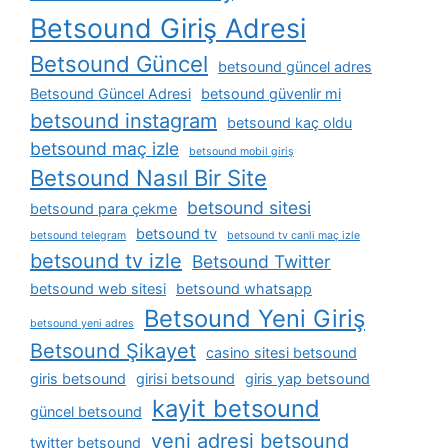
Betsound Giriş Adresi
Betsound Güncel
betsound güncel adres
Betsound Güncel Adresi
betsound güvenlir mi
betsound instagram
betsound kaç oldu
betsound maç izle
betsound mobil giriş
Betsound Nasıl Bir Site
betsound sitesi
betsound para çekme
betsound tv
betsound telegram
betsound tv canli maç izle
betsound tv izle
Betsound Twitter
betsound web sitesi
betsound whatsapp
Betsound Yeni Giriş
betsound yeni adres
Betsound Şikayet
casino sitesi betsound
giris betsound
girisi betsound
giris yap betsound
kayit betsound
güncel betsound
yeni adresi betsound
twitter betsound