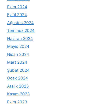
Ekim 2024
Eylül 2024
Ağustos 2024
Temmuz 2024
Haziran 2024
Mayıs 2024
Nisan 2024
Mart 2024
Şubat 2024
Ocak 2024
Aralık 2023
Kasım 2023
Ekim 2023