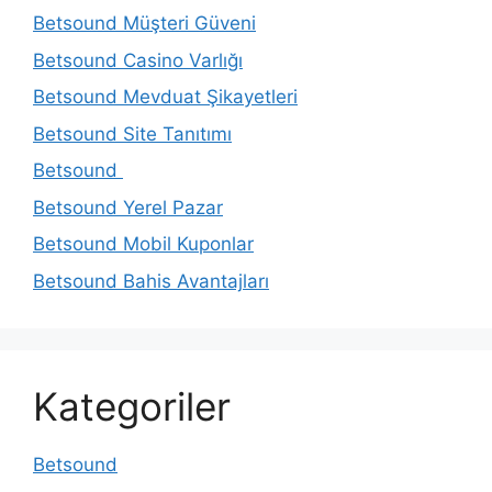
Betsound Müşteri Güveni
Betsound Casino Varlığı
Betsound Mevduat Şikayetleri
Betsound Site Tanıtımı
Betsound
Betsound Yerel Pazar
Betsound Mobil Kuponlar
Betsound Bahis Avantajları
Kategoriler
Betsound