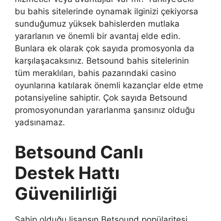
bu bahis sitelerinde oynamak ilginizi çekiyorsa
sunduğumuz yüksek bahislerden mutlaka
yararlanın ve önemli bir avantaj elde edin.
Bunlara ek olarak çok sayıda promosyonla da
karşılaşacaksınız. Betsound bahis sitelerinin
tüm meraklıları, bahis pazarındaki casino
oyunlarına katılarak önemli kazançlar elde etme
potansiyeline sahiptir. Çok sayıda Betsound
promosyonundan yararlanma şansınız olduğu
yadsınamaz.
Betsound Canlı
Destek Hattı
Güvenilirliği
Sahip olduğu lisansın Betsound popülaritesi