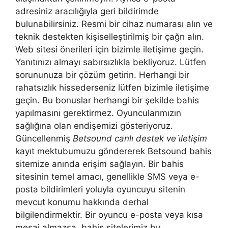
adresiniz aracılığıyla geri bildirimde
bulunabilirsiniz. Resmi bir cihaz numarası alın ve
teknik destekten kişiselleştirilmiş bir çağrı alın.
Web sitesi önerileri için bizimle iletişime geçin.
Yanıtınızı almayı sabırsızlıkla bekliyoruz. Lütfen
sorununuza bir çözüm getirin. Herhangi bir
rahatsızlık hissederseniz lütfen bizimle iletişime
geçin. Bu bonuslar herhangi bir şekilde bahis
yapılmasını gerektirmez. Oyuncularımızın
sağlığına olan endişemizi gösteriyoruz.
Güncellenmiş
Betsound canlı destek ve i̇letişim
kayıt mektubumuzu göndererek Betsound bahis
sitemize anında erişim sağlayın. Bir bahis
sitesinin temel amacı, genellikle SMS veya e-
posta bildirimleri yoluyla oyuncuyu sitenin
mevcut konumu hakkında derhal
bilgilendirmektir. Bir oyuncu e-posta veya kısa
mesaj almazsa, bahis sitelerimiz bu