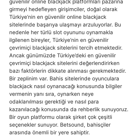
güvenilir online blackjack platformları pazarına
girmeyi hedefleyen girişimciler, doğal olarak
Türkiye’nin en güvenilir online blackjack
sitelerinde başarıya ulaşmayı arzuluyorlar. Bu
nedenle her türlü slot oyununu oynamakla
ilgilenen bireyler, Türkiye’nin en güvenilir
çevrimiçi blackjack sitelerini tercih etmektedir.
Ancak günümüzde Türkiye’deki en güvenilir
çevrimiçi blackjack sitelerini değerlendirirken
bazı faktörlerin dikkate alınması gerekmektedir.
Bir zeplinim var. Bahis sitelerinde oyunculara
blackjack nasıl oynanacağı konusunda bilgiler
vermenin yanı sıra, oynarken neye
odaklanılması gerektiği ve nasıl para
kazanılacağı konusunda da rehberlik sunuyoruz.
Bir oyun platformu olarak şirket çok çeşitli
seçenekler sunuyor. Betsound, bahisçiler
arasında önemli bir yere sahiptir.