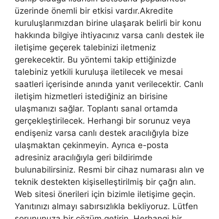
üzerinde önemli bir etkisi vardır.Akredite
kuruluşlarımızdan birine ulaşarak belirli bir konu
hakkında bilgiye ihtiyacınız varsa canlı destek ile
iletişime geçerek talebinizi iletmeniz
gerekecektir. Bu yöntemi takip ettiğinizde
talebiniz yetkili kuruluşa iletilecek ve mesai
saatleri içerisinde anında yanıt verilecektir. Canlı
iletişim hizmetleri istediğiniz an birisine
ulaşmanızı sağlar. Toplantı sanal ortamda
gerçekleştirilecek. Herhangi bir sorunuz veya
endişeniz varsa canlı destek aracılığıyla bize
ulaşmaktan çekinmeyin. Ayrıca e-posta
adresiniz aracılığıyla geri bildirimde
bulunabilirsiniz. Resmi bir cihaz numarası alın ve
teknik destekten kişiselleştirilmiş bir çağrı alın.
Web sitesi önerileri için bizimle iletişime geçin.
Yanıtınızı almayı sabırsızlıkla bekliyoruz. Lütfen
sorununuza bir çözüm getirin. Herhangi bir