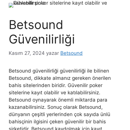
Betsound
Güvenilirliği
Kasım 27, 2024
yazar
Betsound
Betsound güvenilirliği güvenilirliği ile bilinen
Betsound, dikkate almanız gereken önerilen
bahis sitelerinden biridir. Güvenilir poker
sitelerine kayıt olabilir ve katılabilirsiniz.
Betsound oynayarak önemli miktarda para
kazanabilirsiniz. Sonuç olarak Betsound,
dünyanın çeşitli yerlerinden çok sayıda ünlü
bahisçinin ilgisini çeken güvenilir bir bahis
şirketidir. Betsound kaydolmak için kayıt