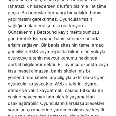
rahatsızlık hissederseniz lütfen bizimle iletişime
geçin. Bu bonuslar herhangi bir şekilde bahis
yapılmasını gerektirmez. Oyuncularımızın
sağlığına olan endişemizi gösteriyoruz.
Güncellenmiş Betsound kayıt mektubumuzu
göndererek Betsound bahis sitemize anında
erişim sağlayın. Bir bahis sitesinin temel amacı,
genellikle SMS veya e-posta bildirimleri yoluyla
oyuncuyu sitenin mevcut konumu hakkında
derhal bilgilendirmektir. Bir oyuncu e-posta veya
kısa mesaj almazsa, bahis sitelerimiz bu
yönlendirme siteleri aracılığıyla aktif olarak yeni
oyuncular arayacaktır. Web sitelerini ziyaret
etmek ve vakit kaybetmek, casino tutkunlarını
casino heyecanını tam olarak yaşamaktan
uzaklaştırabilir. Oyuncuların karşılaşabilecekleri
sorunları çözmelerine yardımcı olmak ve keyifli