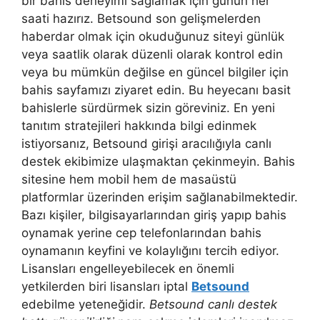
bir bahis deneyimi sağlamak için günün her
saati hazırız. Betsound son gelişmelerden
haberdar olmak için okuduğunuz siteyi günlük
veya saatlik olarak düzenli olarak kontrol edin
veya bu mümkün değilse en güncel bilgiler için
bahis sayfamızı ziyaret edin. Bu heyecanı basit
bahislerle sürdürmek sizin göreviniz. En yeni
tanıtım stratejileri hakkında bilgi edinmek
istiyorsanız, Betsound girişi aracılığıyla canlı
destek ekibimize ulaşmaktan çekinmeyin. Bahis
sitesine hem mobil hem de masaüstü
platformlar üzerinden erişim sağlanabilmektedir.
Bazı kişiler, bilgisayarlarından giriş yapıp bahis
oynamak yerine cep telefonlarından bahis
oynamanın keyfini ve kolaylığını tercih ediyor.
Lisansları engelleyebilecek en önemli
yetkilerden biri lisansları iptal
Betsound
edebilme yeteneğidir.
Betsound canlı destek