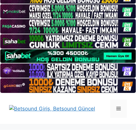
İçeriğe
atla
Menü