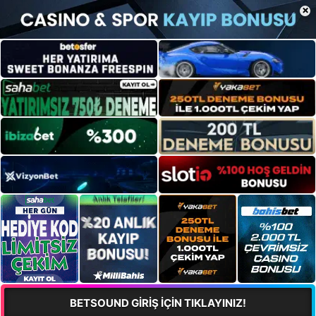
×
BETSOUND GİRİŞ İÇİN TIKLAYINIZ!