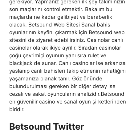
gerekiyor. Yapmanız gereken ilk şey takımınızın
son maçlarını kontrol etmektir. Bakalım bu
maçlarda ne kadar galibiyet ve beraberlik
olacak. Betsound Web Sitesi Sanal bahis
oyunlarının keyfini çıkarmak için Betsound web
sitesini de ziyaret edebilirsiniz. Casinolar canlı
casinolar olarak ikiye ayrılır. Sıradan casinolar
çoğu çevrimiçi oyunun yanı sıra rulet ve
blackjack de sunar. Canlı casinolar ise arkanıza
yaslanıp canlı bahisleri takip etmenin rahatlığını
yaşamanıza olanak tanır. Göz önünde
bulundurulması gereken bir diğer detay ise
cezalı ve sakat oyuncuların analizidir.Betsound
en güvenilir casino ve sanal oyun şirketlerinden
biridir.
Betsound Twitter