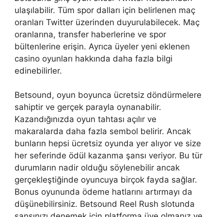
ulaşılabilir. Tüm spor dalları için belirlenen maç
oranları Twitter üzerinden duyurulabilecek. Maç
oranlarına, transfer haberlerine ve spor
bültenlerine erişin. Ayrıca üyeler yeni eklenen
casino oyunları hakkında daha fazla bilgi
edinebilirler.
Betsound, oyun boyunca ücretsiz döndürmelere
sahiptir ve gerçek parayla oynanabilir.
Kazandığınızda oyun tahtası açılır ve
makaralarda daha fazla sembol belirir. Ancak
bunların hepsi ücretsiz oyunda yer alıyor ve size
her seferinde ödül kazanma şansı veriyor. Bu tür
durumların nadir olduğu söylenebilir ancak
gerçekleştiğinde oyuncuya birçok fayda sağlar.
Bonus oyununda ödeme hatlarını artırmayı da
düşünebilirsiniz. Betsound Reel Rush slotunda
şansınızı denemek için platforma üye olmanız ve