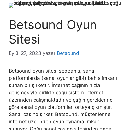
Betsound Oyun
Sitesi
Eylül 27, 2023
yazar
Betsound
Betsound oyun sitesi seobahis, sanal
platformlarda (sanal oyunlar gibi) bahis imkanı
sunan bir şirkettir. İnternet çağının hızla
gelişmesiyle birlikte çoğu sistem internet
üzerinden çalışmaktadır ve çağın gereklerine
göre sanal oyun platformları ortaya çıkmıştır.
Sanal casino şirketi Betsound, müşterilerine
internet üzerinden oyun oynama imkanı
sunuyor. Çoğu sanal casino sitesinden daha