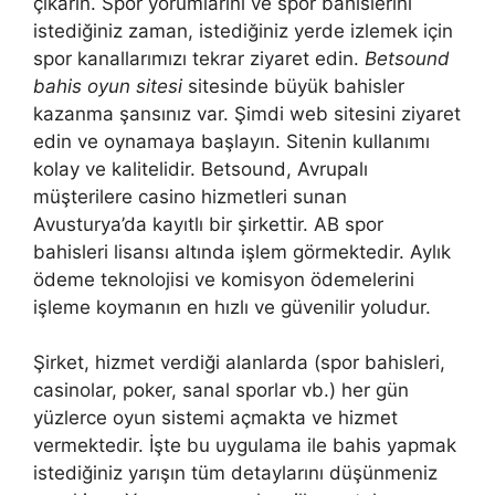
çıkarın. Spor yorumlarını ve spor bahislerini
istediğiniz zaman, istediğiniz yerde izlemek için
spor kanallarımızı tekrar ziyaret edin.
Betsound
bahis oyun sitesi
sitesinde büyük bahisler
kazanma şansınız var. Şimdi web sitesini ziyaret
edin ve oynamaya başlayın. Sitenin kullanımı
kolay ve kalitelidir. Betsound, Avrupalı ​​
müşterilere casino hizmetleri sunan
Avusturya’da kayıtlı bir şirkettir. AB spor
bahisleri lisansı altında işlem görmektedir. Aylık
ödeme teknolojisi ve komisyon ödemelerini
işleme koymanın en hızlı ve güvenilir yoludur.
Şirket, hizmet verdiği alanlarda (spor bahisleri,
casinolar, poker, sanal sporlar vb.) her gün
yüzlerce oyun sistemi açmakta ve hizmet
vermektedir. İşte bu uygulama ile bahis yapmak
istediğiniz yarışın tüm detaylarını düşünmeniz