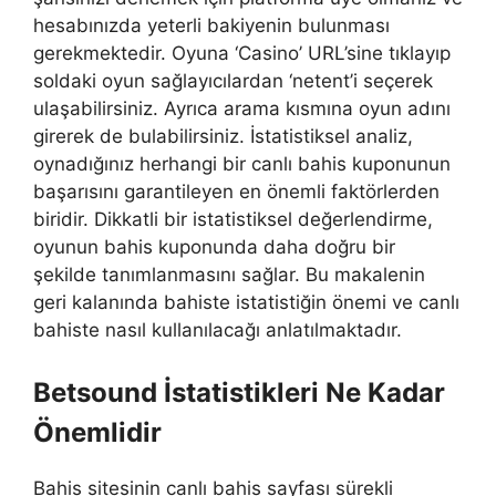
hesabınızda yeterli bakiyenin bulunması
gerekmektedir. Oyuna ‘Casino’ URL’sine tıklayıp
soldaki oyun sağlayıcılardan ‘netent’i seçerek
ulaşabilirsiniz. Ayrıca arama kısmına oyun adını
girerek de bulabilirsiniz. İstatistiksel analiz,
oynadığınız herhangi bir canlı bahis kuponunun
başarısını garantileyen en önemli faktörlerden
biridir. Dikkatli bir istatistiksel değerlendirme,
oyunun bahis kuponunda daha doğru bir
şekilde tanımlanmasını sağlar. Bu makalenin
geri kalanında bahiste istatistiğin önemi ve canlı
bahiste nasıl kullanılacağı anlatılmaktadır.
Betsound İstatistikleri Ne Kadar
Önemlidir
Bahis sitesinin canlı bahis sayfası sürekli