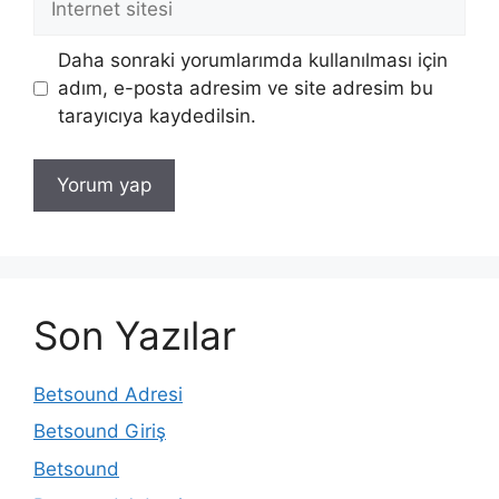
sitesi
Daha sonraki yorumlarımda kullanılması için
adım, e-posta adresim ve site adresim bu
tarayıcıya kaydedilsin.
Son Yazılar
Betsound Adresi
Betsound Giriş
Betsound