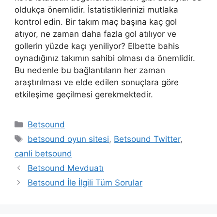
oldukça önemlidir. İstatistiklerinizi mutlaka
kontrol edin. Bir takım maç başına kaç gol
atıyor, ne zaman daha fazla gol atılıyor ve
gollerin yüzde kaçı yeniliyor? Elbette bahis
oynadığınız takımın sahibi olması da önemlidir.
Bu nedenle bu bağlantıların her zaman
araştırılması ve elde edilen sonuçlara göre
etkileşime geçilmesi gerekmektedir.
Kategoriler
Betsound
Etiketler
betsound oyun sitesi
,
Betsound Twitter
,
canli betsound
Betsound Mevduatı
Betsound İle İlgili Tüm Sorular