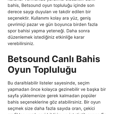
bahis, Betsound oyun topluluğu içinde son
derece saygı duyulan ve takdir edilen bir
seçenektir. Kullanımı kolay ara yüz, geniş
çevrimiçi pazar ve gün boyunca birden fazla
spor bahisi yapma yeteneği. Daha sonra
düzenlemek istediğiniz etkinliğe karar
verebilirsiniz.
Betsound Canlı Bahis
Oyun Topluluğu
Bu daraltılabilir listeler sayesinde, seçim
yapmadan önce kolayca gezinebilir ve başka bir
sayfa yüklemenize gerek kalmadan popüler
bahis seçeneklerine göz atabilirsiniz. Bir oyun
seçmek size daha fazla sayıda oran, çekici