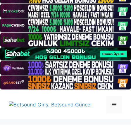
İçeriğe
atla
Menü