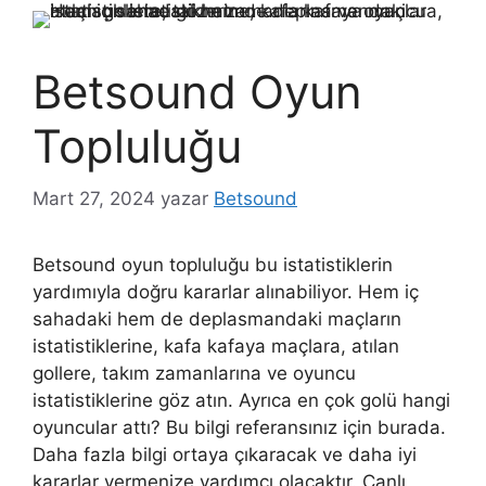
Betsound Oyun
Topluluğu
Mart 27, 2024
yazar
Betsound
Betsound oyun topluluğu bu istatistiklerin
yardımıyla doğru kararlar alınabiliyor. Hem iç
sahadaki hem de deplasmandaki maçların
istatistiklerine, kafa kafaya maçlara, atılan
gollere, takım zamanlarına ve oyuncu
istatistiklerine göz atın. Ayrıca en çok golü hangi
oyuncular attı? Bu bilgi referansınız için burada.
Daha fazla bilgi ortaya çıkaracak ve daha iyi
kararlar vermenize yardımcı olacaktır. Canlı