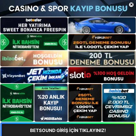
×
BETSOUND GİRİŞ İÇİN TIKLAYINIZ!