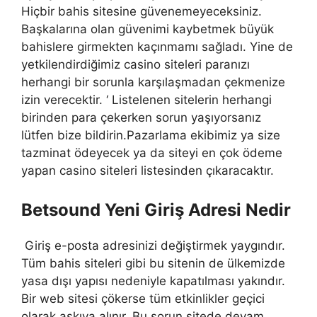
Hiçbir bahis sitesine güvenemeyeceksiniz.
Başkalarına olan güvenimi kaybetmek büyük
bahislere girmekten kaçınmamı sağladı. Yine de
yetkilendirdiğimiz casino siteleri paranızı
herhangi bir sorunla karşılaşmadan çekmenize
izin verecektir. ‘ Listelenen sitelerin herhangi
birinden para çekerken sorun yaşıyorsanız
lütfen bize bildirin.Pazarlama ekibimiz ya size
tazminat ödeyecek ya da siteyi en çok ödeme
yapan casino siteleri listesinden çıkaracaktır.
Betsound Yeni Giriş Adresi Nedir
Giriş e-posta adresinizi değiştirmek yaygındır.
Tüm bahis siteleri gibi bu sitenin de ülkemizde
yasa dışı yapısı nedeniyle kapatılması yakındır.
Bir web sitesi çökerse tüm etkinlikler geçici
olarak askıya alınır. Bu sorun sitede devam