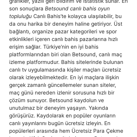
grafikler, yazılı geri bildirim ve istatistik sunar. En
son sonuçlara
Betsound canlı bahis oyun
topluluğu
Canlı Bahis’te kolayca ulaşılabilir, bu
da onu harika bir deneyim haline getiriyor. Üst
bağlantı, organize pazar kategorileri ve spor
etkinlikleri içeren canlı bahis pazarlarına hızlı
erişim sağlar. Türkiye’nin en iyi bahis
platformlarından biri olan Betsound, canlı maç
izleme platformudur. Bahis sitelerinde bulunan
canlı tv uygulamasında kişiler maçları ücretsiz
olarak izleyebilmektedir. En iyi maçlara ilişkin
gerçek zamanlı güncellemeler sunan siteler,
maç günü nereden izlenir sorusuna hızlı bir
çözüm sunuyor. Betsound kaydolun ve
unutulmaz bir deneyim yaşayın. Yakında
görüşürüz. Kaydolarak en popüler oyunların
canlı yayınlarını bugün ücretsiz izleyin. En
popülerleri arasında hem Ücretsiz Para Çekme