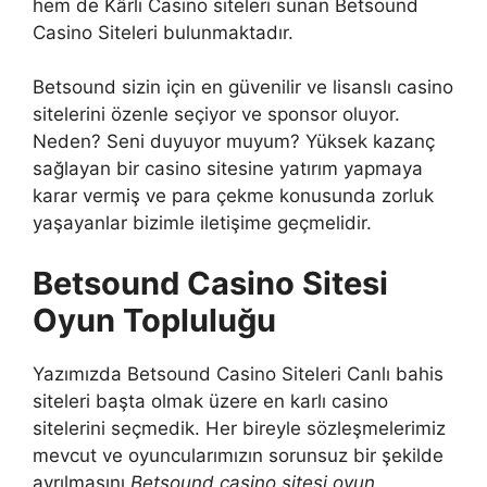
hem de Kârlı Casino siteleri sunan Betsound
Casino Siteleri bulunmaktadır.
Betsound sizin için en güvenilir ve lisanslı casino
sitelerini özenle seçiyor ve sponsor oluyor.
Neden? Seni duyuyor muyum? Yüksek kazanç
sağlayan bir casino sitesine yatırım yapmaya
karar vermiş ve para çekme konusunda zorluk
yaşayanlar bizimle iletişime geçmelidir.
Betsound Casino Sitesi
Oyun Topluluğu
Yazımızda Betsound Casino Siteleri Canlı bahis
siteleri başta olmak üzere en karlı casino
sitelerini seçmedik. Her bireyle sözleşmelerimiz
mevcut ve oyuncularımızın sorunsuz bir şekilde
ayrılmasını
Betsound casino sitesi oyun