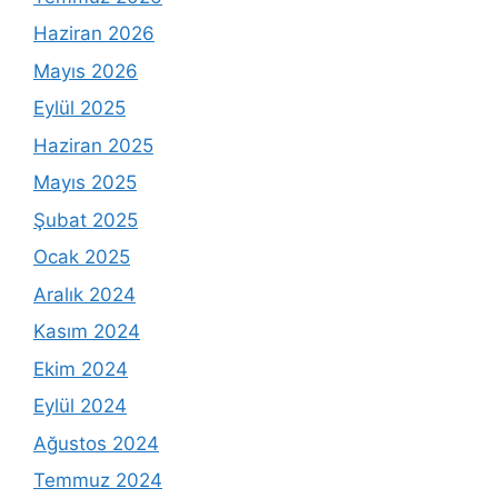
Haziran 2026
Mayıs 2026
Eylül 2025
Haziran 2025
Mayıs 2025
Şubat 2025
Ocak 2025
Aralık 2024
Kasım 2024
Ekim 2024
Eylül 2024
Ağustos 2024
Temmuz 2024