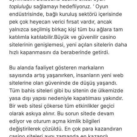
topluluğu
sağlamayı hedefliyoruz. ‘ Oyun
endüstrisinde, bağlı kuruluş sektörü içerisinde
pek çok heyecan verici fırsat vardır, ancak
yalnızca seçilmiş birkaç kişi tüm bu ağlara tam
katılımla katılabilir.Büyük ve güvenilir casino
sitelerinin genişlemesi, yeni açılan sitelerin daha
hızlı kapanmasını da beraberinde getirdi.
Bu alanda faaliyet gösteren markaların
sayısında artış yaşanırken, insanların yeni web
sitelerine olan güveninde de düşüş yaşandı.
Tüm bahis siteleri gibi bu sitenin de ülkemizde
yasa dışı yapısı nedeniyle kapatılması yakındır.
Bir web sitesi çökerse tüm etkinlikler geçici
olarak askıya alınır. Bu sorun sitede devam
ediyor ve oturum açma kimlik bilgileri
değiştirilerek çözüldü. En çok para kazandıran
casino siteleri aynı zamanda en kazançlı