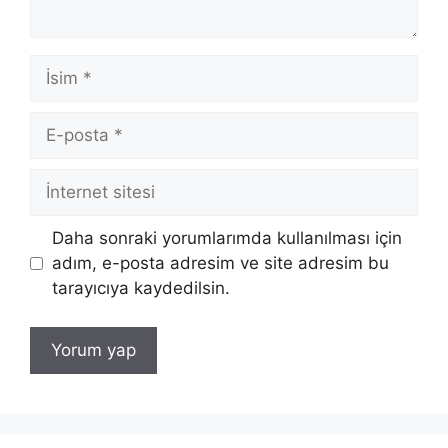
İsim
E-
posta
İnternet
sitesi
Daha sonraki yorumlarımda kullanılması için
adım, e-posta adresim ve site adresim bu
tarayıcıya kaydedilsin.