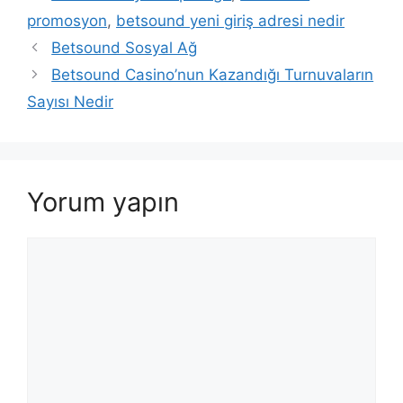
promosyon
,
betsound yeni giriş adresi nedir
Betsound Sosyal Ağ
Betsound Casino’nun Kazandığı Turnuvaların
Sayısı Nedir
Yorum yapın
Yorum