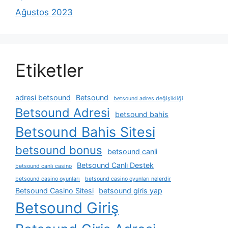
Ağustos 2023
Etiketler
adresi betsound
Betsound
betsound adres değişikliği
Betsound Adresi
betsound bahis
Betsound Bahis Sitesi
betsound bonus
betsound canli
Betsound Canlı Destek
betsound canlı casino
betsound casino oyunları
betsound casino oyunları nelerdir
Betsound Casino Sitesi
betsound giris yap
Betsound Giriş