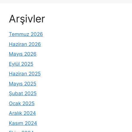
Arşivler
Temmuz 2026
Haziran 2026
Mayıs 2026
Eylül 2025
Haziran 2025
Mayıs 2025
Şubat 2025
Ocak 2025
Aralık 2024
Kasım 2024