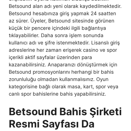
Betsound alan adı yeni olarak kaydedilmektedir.
Betsound hesabınıza giriş yapmak 24 saatten
az sürer. Üyeler, Betsound sitesinde görünen
küçük bir pencere içindeki ilgili bağlantıya
tıklayabilirler. Daha sonra işlem sonunda
kullanıcı adı ve şifre istenmektedir. Lisanslı giriş
adreslerine her zaman erişerek casino ve spor
içerikli aktif sayfalar üzerinden para
kazanabilirsiniz. Anaparanızı dönüştürmek için
Betsound promosyonlarını herhangi bir bahis
zorunluluğu olmadan kullanmalısınız. Oyun
kategorisine bağlı olarak masa, kart, spor veya
canlı spor bahislerine bahis yapabilirsiniz.
Betsound Bahis Şirketi
Resmi Sayfası Da