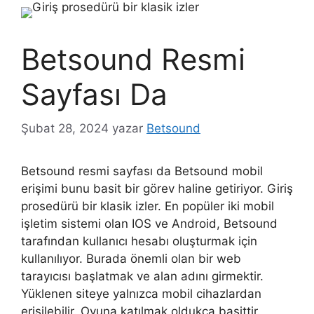
Betsound Resmi
Sayfası Da
Şubat 28, 2024
yazar
Betsound
Betsound resmi sayfası da Betsound mobil
erişimi bunu basit bir görev haline getiriyor. Giriş
prosedürü bir klasik izler. En popüler iki mobil
işletim sistemi olan IOS ve Android, Betsound
tarafından kullanıcı hesabı oluşturmak için
kullanılıyor. Burada önemli olan bir web
tarayıcısı başlatmak ve alan adını girmektir.
Yüklenen siteye yalnızca mobil cihazlardan
erişilebilir. Oyuna katılmak oldukça basittir.