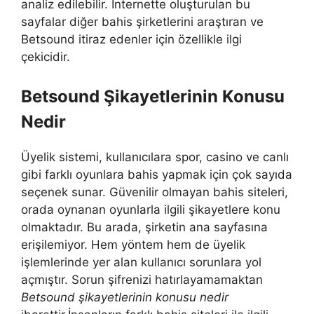
analiz edilebilir. İnternette oluşturulan bu
sayfalar diğer bahis şirketlerini araştıran ve
Betsound itiraz edenler için özellikle ilgi
çekicidir.
Betsound Şikayetlerinin Konusu
Nedir
Üyelik sistemi, kullanıcılara spor, casino ve canlı
gibi farklı oyunlara bahis yapmak için çok sayıda
seçenek sunar. Güvenilir olmayan bahis siteleri,
orada oynanan oyunlarla ilgili şikayetlere konu
olmaktadır. Bu arada, şirketin ana sayfasına
erişilemiyor. Hem yöntem hem de üyelik
işlemlerinde yer alan kullanıcı sorunlara yol
açmıştır. Sorun şifrenizi hatırlayamamaktan
Betsound şikayetlerinin konusu nedir