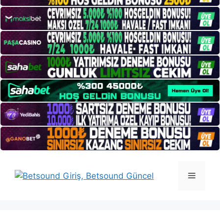
İçeriğe
atla
Menü