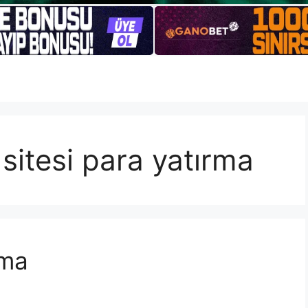
sitesi para yatırma
rma