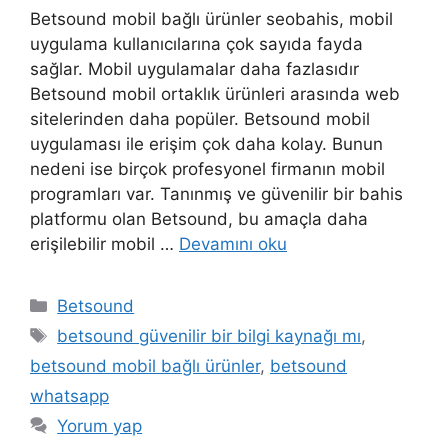
Betsound mobil bağlı ürünler seobahis, mobil
uygulama kullanıcılarına çok sayıda fayda
sağlar. Mobil uygulamalar daha fazlasıdır
Betsound mobil ortaklık ürünleri arasında web
sitelerinden daha popüler. Betsound mobil
uygulaması ile erişim çok daha kolay. Bunun
nedeni ise birçok profesyonel firmanın mobil
programları var. Tanınmış ve güvenilir bir bahis
platformu olan Betsound, bu amaçla daha
erişilebilir mobil …
Devamını oku
Kategoriler
Betsound
Etiketler
betsound güvenilir bir bilgi kaynağı mı
,
betsound mobil bağlı ürünler
,
betsound
whatsapp
Yorum yap