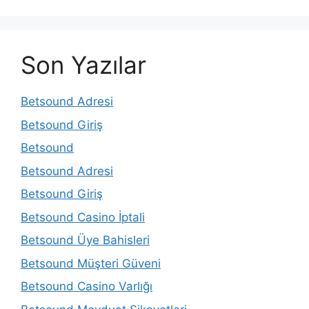
Son Yazılar
Betsound Adresi
Betsound Giriş
Betsound
Betsound Adresi
Betsound Giriş
Betsound Casino İptali
Betsound Üye Bahisleri
Betsound Müşteri Güveni
Betsound Casino Varlığı