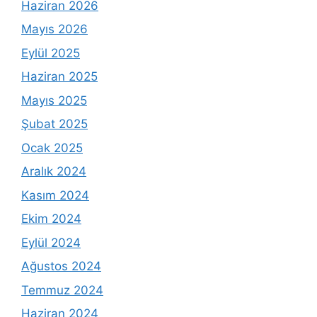
Haziran 2026
Mayıs 2026
Eylül 2025
Haziran 2025
Mayıs 2025
Şubat 2025
Ocak 2025
Aralık 2024
Kasım 2024
Ekim 2024
Eylül 2024
Ağustos 2024
Temmuz 2024
Haziran 2024