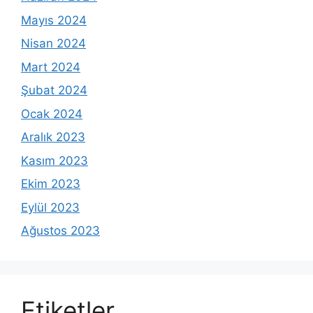
Mayıs 2024
Nisan 2024
Mart 2024
Şubat 2024
Ocak 2024
Aralık 2023
Kasım 2023
Ekim 2023
Eylül 2023
Ağustos 2023
Etiketler