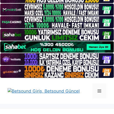
İçeriğe
atla
Menü