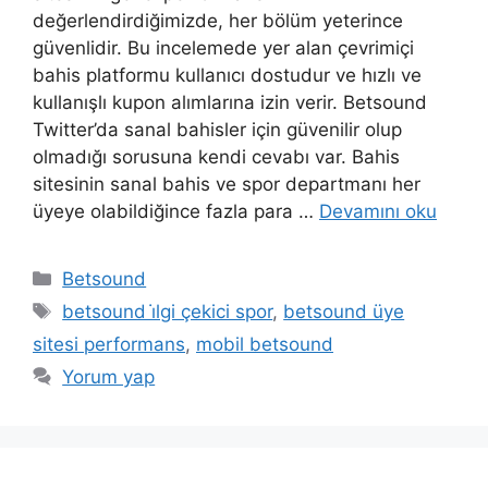
değerlendirdiğimizde, her bölüm yeterince
güvenlidir. Bu incelemede yer alan çevrimiçi
bahis platformu kullanıcı dostudur ve hızlı ve
kullanışlı kupon alımlarına izin verir. Betsound
Twitter’da sanal bahisler için güvenilir olup
olmadığı sorusuna kendi cevabı var. Bahis
sitesinin sanal bahis ve spor departmanı her
üyeye olabildiğince fazla para …
Devamını oku
Kategoriler
Betsound
Etiketler
betsound i̇lgi çekici spor
,
betsound üye
sitesi performans
,
mobil betsound
Yorum yap