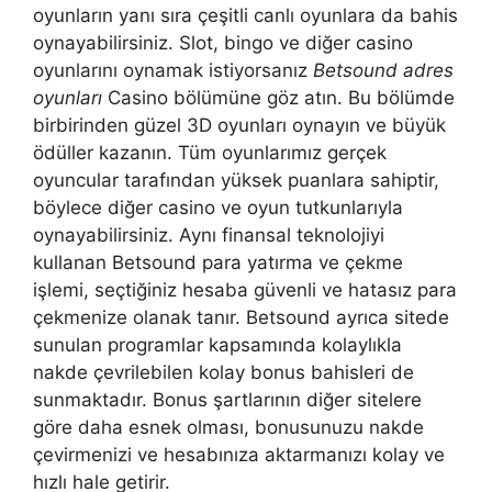
oyunların yanı sıra çeşitli canlı oyunlara da bahis
oynayabilirsiniz. Slot, bingo ve diğer casino
oyunlarını oynamak istiyorsanız
Betsound adres
oyunları
Casino bölümüne göz atın. Bu bölümde
birbirinden güzel 3D oyunları oynayın ve büyük
ödüller kazanın. Tüm oyunlarımız gerçek
oyuncular tarafından yüksek puanlara sahiptir,
böylece diğer casino ve oyun tutkunlarıyla
oynayabilirsiniz. Aynı finansal teknolojiyi
kullanan Betsound para yatırma ve çekme
işlemi, seçtiğiniz hesaba güvenli ve hatasız para
çekmenize olanak tanır. Betsound ayrıca sitede
sunulan programlar kapsamında kolaylıkla
nakde çevrilebilen kolay bonus bahisleri de
sunmaktadır. Bonus şartlarının diğer sitelere
göre daha esnek olması, bonusunuzu nakde
çevirmenizi ve hesabınıza aktarmanızı kolay ve
hızlı hale getirir.