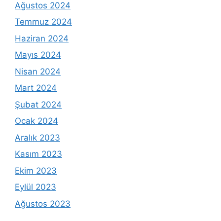
Ağustos 2024
Temmuz 2024
Haziran 2024
Mayıs 2024
Nisan 2024
Mart 2024
Şubat 2024
Ocak 2024
Aralık 2023
Kasım 2023
Ekim 2023
Eylül 2023
Ağustos 2023