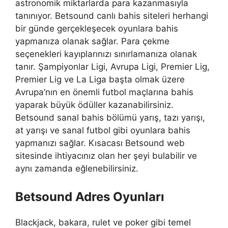
astronomik miktarlarda para kazanmasıyla
tanınıyor. Betsound canlı bahis siteleri herhangi
bir günde gerçekleşecek oyunlara bahis
yapmanıza olanak sağlar. Para çekme
seçenekleri kayıplarınızı sınırlamanıza olanak
tanır. Şampiyonlar Ligi, Avrupa Ligi, Premier Lig,
Premier Lig ve La Liga başta olmak üzere
Avrupa’nın en önemli futbol maçlarına bahis
yaparak büyük ödüller kazanabilirsiniz.
Betsound sanal bahis bölümü yarış, tazı yarışı,
at yarışı ve sanal futbol gibi oyunlara bahis
yapmanızı sağlar. Kısacası Betsound web
sitesinde ihtiyacınız olan her şeyi bulabilir ve
aynı zamanda eğlenebilirsiniz.
Betsound Adres Oyunları
Blackjack, bakara, rulet ve poker gibi temel