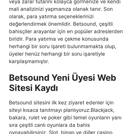
veya zarar tutarını kolayca görmenize ve kendi
mali analizinizi yapmanıza olanak tanır. Son
olarak, para yatırma seçeneklerinizi
değerlendirmek önemlidir. Betsound, çeşitli
bahisçiler arayanlar için en popüler adreslerden
biridir. Para yatırma ve çekme konusunda
herhangi bir soru işareti bulunmamakta olup,
üyeler henüz herhangi bir soru işaretiyle
karşılaşmamıştır.
Betsound Yeni Üyesi Web
Sitesi Kaydı
Betsound sitesini ilk kez ziyaret edenler için
siteyi kısaca tanıtmayı planlıyoruz.Blackjack,
bakara, rulet ve poker gibi temel oyunların yanı
sıra çeşitli canlı oyunlara da bahis
oynayabilirsiniz. Slot, bingo ve diğer casino