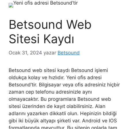
Betsound Web
Sitesi Kaydı
Ocak 31, 2024
yazar
Betsound
Betsound web sitesi kaydı Betsound işlemi
oldukça kolay ve hızlıdır. Yeni ofis adresi
Betsound’tir. Bilgisayar veya ofis adresiniz hiçbir
zaman cep telefonu adresinizle aynı
olmayacaktır. Bu programlara Betsound web
sitesi üzerinden de kayıt olabilirsiniz. Alan
adlarını yazarken dikkatli olun. Hepinizin bildiği
gibi iki büyük altyapı şirketi var. Android ve IOS
formatlarında mevcuttur. Bu sitenin onlarla tam