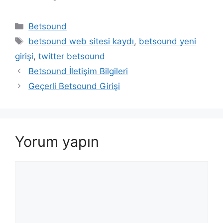
Kategoriler
Betsound
Etiketler
betsound web sitesi kaydı
,
betsound yeni
girişi
,
twitter betsound
Betsound İletişim Bilgileri
Geçerli Betsound Girişi
Yorum yapın
Yorum