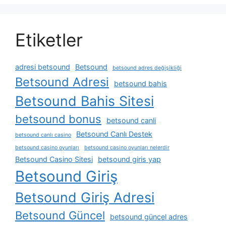
Etiketler
adresi betsound
Betsound
betsound adres değişikliği
Betsound Adresi
betsound bahis
Betsound Bahis Sitesi
betsound bonus
betsound canli
Betsound Canlı Destek
betsound canlı casino
betsound casino oyunları
betsound casino oyunları nelerdir
Betsound Casino Sitesi
betsound giris yap
Betsound Giriş
Betsound Giriş Adresi
Betsound Güncel
betsound güncel adres