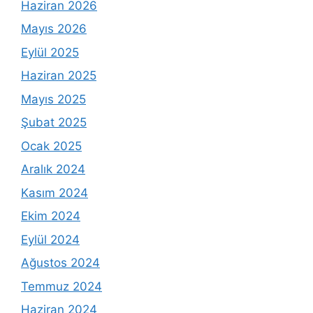
Haziran 2026
Mayıs 2026
Eylül 2025
Haziran 2025
Mayıs 2025
Şubat 2025
Ocak 2025
Aralık 2024
Kasım 2024
Ekim 2024
Eylül 2024
Ağustos 2024
Temmuz 2024
Haziran 2024