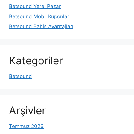
Betsound Yerel Pazar
Betsound Mobil Kuponlar
Betsound Bahis Avantajları
Kategoriler
Betsound
Arşivler
Temmuz 2026