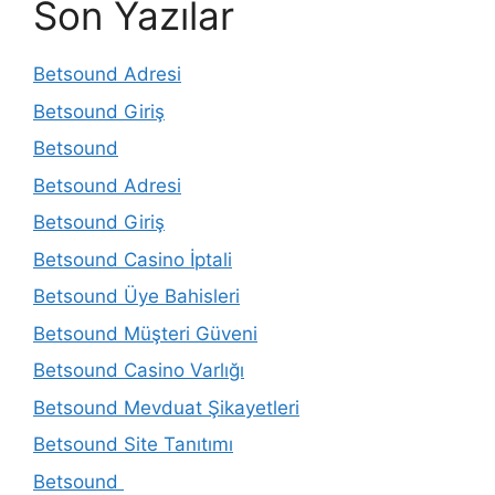
Son Yazılar
Betsound Adresi
Betsound Giriş
Betsound
Betsound Adresi
Betsound Giriş
Betsound Casino İptali
Betsound Üye Bahisleri
Betsound Müşteri Güveni
Betsound Casino Varlığı
Betsound Mevduat Şikayetleri
Betsound Site Tanıtımı
Betsound