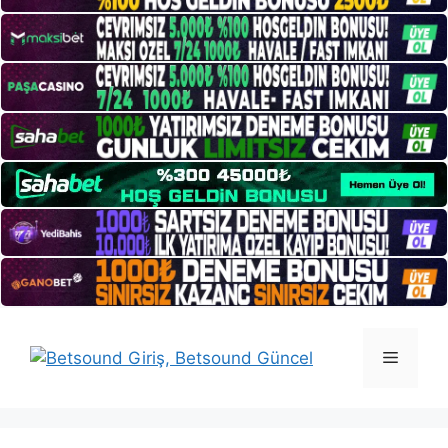
İçeriğe
atla
Menü